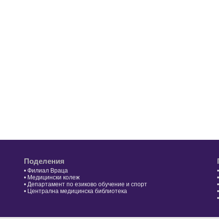
Поделения
•
Филиал Враца
•
Медицински колеж
•
Департамент по езиково обучение и спорт
•
Централна медицинска библиотека