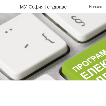
МУ-София | е-здраве
Начало
Sk