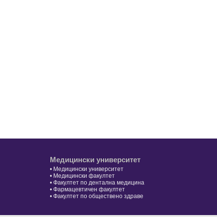
Медицински университет
•
Медицински университет
•
Медицински факултет
•
Факултет по дентална медицина
•
Фармацевтичен факултет
•
Факултет по обществено здраве