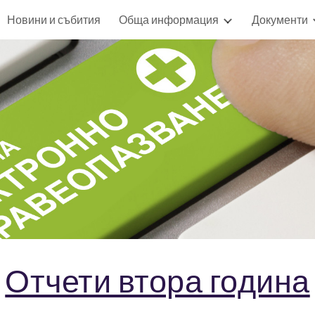
Новини и събития
Обща информация
Документи
ip to main content
Skip to navigat
Отчети втора година