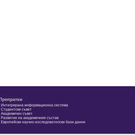
Препратки
•
Интегрирана информационна система
•
Студентски съвет
•
Академичен съвет
•
Развитие на академичния състав
•
Европейски научно-изследователски бази данни